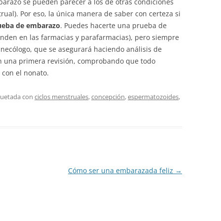
arazo se pueden parecer a los de otras condiciones
al). Por eso, la única manera de saber con certeza si
ueba de embarazo
. Puedes hacerte una prueba de
nden en las farmacias y parafarmacias), pero siempre
inecólogo, que se asegurará haciendo análisis de
n una primera revisión, comprobando que todo
con el nonato.
quetada con
ciclos menstruales
,
concepción
,
espermatozoides
,
Cómo ser una embarazada feliz
→