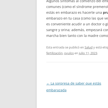
Algunos síntomas al comienzo del emb
comunes (como el síndrome premenstru
estás en embarazo es hacerte una
pr
embarazo en tu casa (como las que ve
es conveniente acudir a un doctor o g
sangre y orina; además, empezará co
marcha bien tanto con la madre como 
Esta entrada se publicó en
Salud
y está eti
fertilización
,
ovulos
en
julio 11, 2023
.
Navegación
←
La sorpresa de saber que estás
de
embarazada
entradas