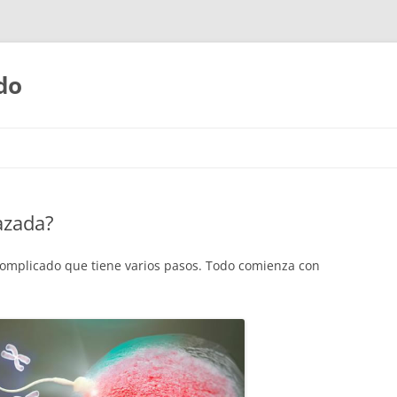
do
Saltar
al
contenido
azada?
omplicado que tiene varios pasos. Todo comienza con