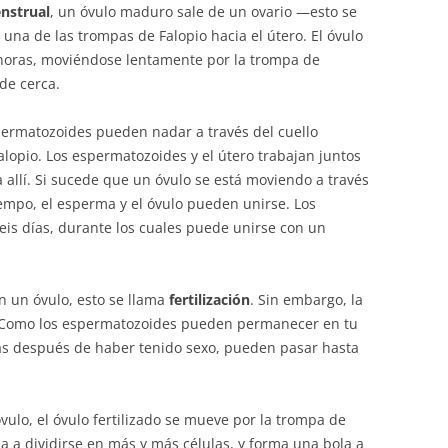
enstrual
, un óvulo maduro sale de un ovario —esto se
e una de las trompas de Falopio hacia el útero. El óvulo
horas, moviéndose lentamente por la trompa de
de cerca.
spermatozoides pueden nadar a través del cuello
alopio. Los espermatozoides y el útero trabajan juntos
allí. Si sucede que un óvulo se está moviendo a través
empo, el esperma y el óvulo pueden unirse. Los
eis días, durante los cuales puede unirse con un
 un óvulo, esto se llama
fertilización
. Sin embargo, la
o. Como los espermatozoides pueden permanecer en tu
ías después de haber tenido sexo, pueden pasar hasta
ulo, el óvulo fertilizado se mueve por la trompa de
za a dividirse en más y más células, y forma una bola a