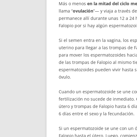
Más o menos
en la mitad del ciclo m
llama “
ovulación
”— y viaja a través d
permanece allí durante unas 12 a 24 
Falopio por si hay algún espermatozoi
Si el semen entra en la vagina, los e
uterino para llegar a las trompas de F
para mover los espermatozoides hacia 
de las trompas de Falopio al mismo ti
espermatozoides pueden vivir hasta s
óvulo.
Cuando un espermatozoide se une con
fertilización no sucede de inmediat
útero y trompas de Falopio hasta 6 d
6 días entre el sexo y la fecundación.
Si un espermatozoide se une con un óv
Falopio hasta el útero. Luego, comien