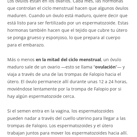
Los óvulos están en los ovarios. Cada mes, las hormonas
que controlan el ciclo menstrual hacen que algunos óvulos
maduren. Cuando un óvulo está maduro, quiere decir que
está listo para ser fertilizado por un espermatozoide. Estas
hormonas también hacen que el tejido que cubre tu útero
se ponga grueso y esponjoso, lo que prepara al cuerpo
para el embarazo.
Más o menos
en la mitad del ciclo menstrual
, un óvulo
maduro sale de un ovario —esto se llama “
ovulación
”— y
viaja a través de una de las trompas de Falopio hacia el
útero. El óvulo permanece allí durante unas 12 a 24 horas,
moviéndose lentamente por la trompa de Falopio por si
hay algún espermatozoide cerca.
Si el semen entra en la vagina, los espermatozoides
pueden nadar a través del cuello uterino para llegar a las
trompas de Falopio. Los espermatozoides y el útero
trabajan juntos para mover los espermatozoides hacia allí.