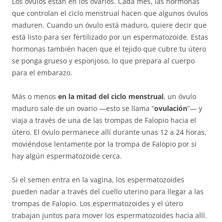
Los óvulos están en los ovarios. Cada mes, las hormonas
que controlan el ciclo menstrual hacen que algunos óvulos
maduren. Cuando un óvulo está maduro, quiere decir que
está listo para ser fertilizado por un espermatozoide. Estas
hormonas también hacen que el tejido que cubre tu útero
se ponga grueso y esponjoso, lo que prepara al cuerpo
para el embarazo.
Más o menos
en la mitad del ciclo menstrual
, un óvulo
maduro sale de un ovario —esto se llama “
ovulación
”— y
viaja a través de una de las trompas de Falopio hacia el
útero. El óvulo permanece allí durante unas 12 a 24 horas,
moviéndose lentamente por la trompa de Falopio por si
hay algún espermatozoide cerca.
Si el semen entra en la vagina, los espermatozoides
pueden nadar a través del cuello uterino para llegar a las
trompas de Falopio. Los espermatozoides y el útero
trabajan juntos para mover los espermatozoides hacia allí.